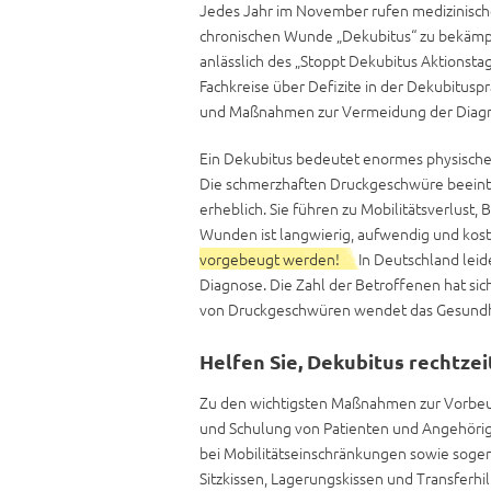
Jedes Jahr im November rufen medizinische
chronischen Wunde „Dekubitus“ zu bekämpf
anlässlich des „Stoppt Dekubitus Aktionsta
Fachkreise über Defizite in der Dekubitus
und Maßnahmen zur Vermeidung der Diagno
Ein Dekubitus bedeutet enormes physische
Die schmerzhaften Druckgeschwüre beeintr
erheblich. Sie führen zu Mobilitätsverlust
Wunden ist langwierig, aufwendig und kost
vorgebeugt werden!
In Deutschland lei
Diagnose. Die Zahl der Betroffenen hat sic
von Druckgeschwüren wendet das Gesundheit
Helfen Sie, Dekubitus rechtzei
Zu den wichtigsten Maßnahmen zur Vorbe
und Schulung von Patienten und Angehör
bei Mobilitätseinschränkungen sowie sogen
Sitzkissen, Lagerungskissen und Transferhil