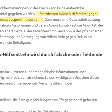
kheitssituationen in der Praxis kann keine einheitliche
mittel gegeben werden.
Stattdessen müssen Hilfsmittel gegen
erecht ausgewählt werden.
Dazu muss eine Gesamtbetrachtung
ähigkeitsstörungen und deren Auswirkungen auf die Mobilität, der
n Therapieziele, der Patientencompliance sowie des pflegerischen
Beratung und Versorgung von Hilfsmitteln gegen Dekubitus
 an die Beteiligten.
-Hilfsmitteln wird durch falsche oder fehlende
srisiko kursieren zunehmend falsche Informationen über
fig mehr schaden als nutzen. Zu den wichtigsten Ursachen dieser
den besorgniserregenden Verschlechterung der
ellern, die Einzug in Schulungen von Pflegepersonal gehalten
ngs-Zusammenhänge bei der Dekubitusentstehung