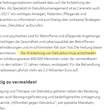
 Fachorganisationen weltweit dazu auf, die Entstehung der
en. Als Spezialist im Dekubitusmanagement ist es Carenetic auch
g 2021“ ein wichtiges Anliegen, Patienten, Pflegende und
prävention zu informieren und zum Dialog über wirksame Strategien
se „Dekubitus“ aufzurufen.
s und psychisches Leid für Betroffene und pflegende Angehörige.
ächtigen die Gesundheit und Lebensqualität der Betroffenen
, Behinderungen und im schlimmsten Fall zum Tod. Die Heilung dieser
enintensiv.
Der Entstehung von Dekubitus muss entschieden
den schätzungsweise 600.000 Menschen unter der vermeidbaren
h in den letzten 12 Jahren nahezu verdoppelt. Für die Behandlung
swesen jährlich mehr als 2,5 Milliarden Euro auf.
tig zu vermeiden!
ugung und Therapie von Dekubitus gehören neben der Beratung
igen auch Bewegungsförderung und bedarfsgerechte Umlagerung
annte „Hilfsmittel gegen Dekubitus“, wie spezielle Matratzen,
fen.