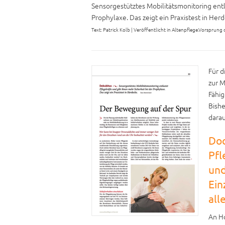
Sensorgestütztes Mobilitätsmonitoring entl
Prophylaxe. Das zeigt ein Praxistest in Her
Text: Patrick Kolb | Veröffentlicht in Altenpflege.Vorsprung
Für d
zur M
Fähig
Bishe
darau
Doc
Pfl
und
Ein
all
An Ho