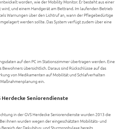
ntwickelt worden, wie der Mobility Monitor. Er besteht aus einer
ert wird, und einem Handgerät am Bettrand. Im laufenden Betrieb
tels Warnungen über den Lichtruf an, wann der Pflegebedürtige
elagert werden sollte. Das System verfügt zudem über eine
gsdaten auf den PC im Stationszimmer übertragen werden. Eine
des Bewohners übersichtlich. Daraus sind Rückschlüsse auf das
rkung von Medikamenten auf Mobilität und Schlafverhalten
ie Maßnahmenplanung ein.
Herdecke Seniorendienste
htung in der GVS Herdecke Seniorendienste wurden 2013 die
ei ihnen wurden wegen der eingeschätzten Mobilitäts- und
 Bereich der Dekubitus- und Sturzprophylaxe bereits