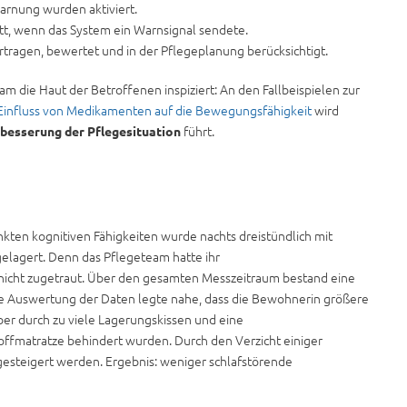
warnung wurden aktiviert.
, wenn das System ein Warnsignal sendete.
tragen, bewertet und in der Pflegeplanung berücksichtigt.
am die Haut der Betroffenen inspiziert: An den Fallbeispielen zur
Einfluss von Medikamenten auf die Bewegungsfähigkeit
wird
führt.
besserung der Pflegesituation
kten kognitiven Fähigkeiten wurde nachts dreistündlich mit
gelagert. Denn das Pflegeteam hatte ihr
cht zugetraut. Über den gesamten Messzeitraum bestand eine
Die Auswertung der Daten legte nahe, dass die Bewohnerin größere
r durch zu viele Lagerungskissen und eine
matratze behindert wurden. Durch den Verzicht einiger
gesteigert werden. Ergebnis: weniger schlafstörende